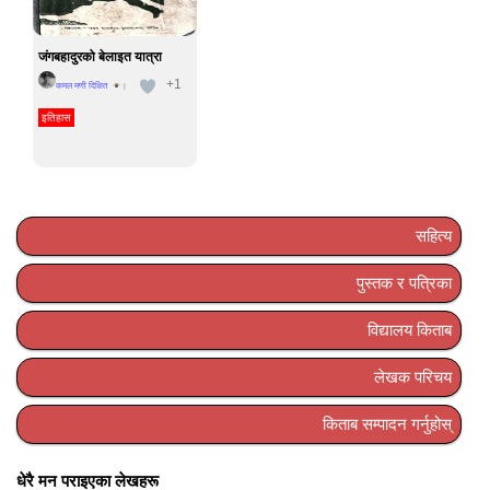
जंगबहादुरको बेलाइत यात्रा
+1
कमल मणी दिक्षित
|
इतिहास
सहित्य
पुस्तक र पत्रिका
विद्यालय किताब
लेखक परिचय
किताब सम्पादन गर्नुहोस्
धेरै मन पराइएका लेखहरू