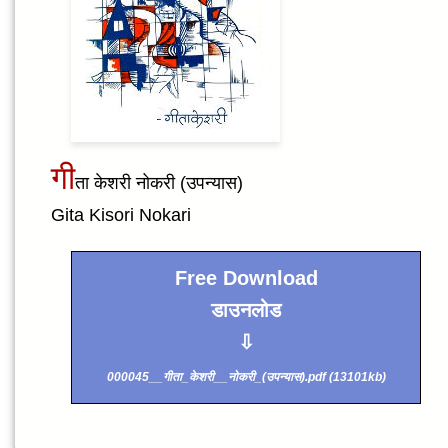
गी
ता केशरी नोकरी (उपन्यास)
Gita Kisori Nokari
Free Download
डाउनलोड
⇩
000045__गीता_केशरी__नोकरी_(उपन्यास).pdf (13101kb)