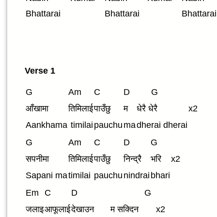
Bhattarai
Bhattarai
Bhattarai
Verse 1
G
Am
C
D
G
आँखामा
तिमिलाई
पाउँछु
म
धेरै धेरै
x2
Aankhama
timilai
pauchu
ma
dherai dherai
G
Am
C
D
G
सपनीमा
तिमिलाई
पाउँछु
निन्द्रै
भरि
x2
Sapani ma
timilai
pauchu
nindrai
bhari
Em
C
D
G
जलाइ
आफूलाई
देखाउन
म सक्दिन
x2