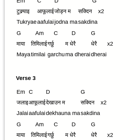
Em
C
D
G
टुक्र्याइ
आफूलाई
जोड्न म
सक्दिन
x2
Tukryae
aafulai
jodna ma
sakdina
G
Am
C
D
G
माया
तिमिलाई
गर्छु
म धेरै
धेरै
x2
Maya
timilai
garchu
ma dherai
dherai
Verse 3
Em
C
D
G
जलाइ
आफूलाई
देखाउन म
सक्दिन
x2
Jalai
aafulai
dekhauna ma
sakdina
G
Am
C
D
G
माया
तिमिलाई
गर्छु
म धेरै
धेरै
x2