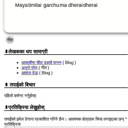
Maya
timilai
garchu
ma dherai
dherai
गीत
लेखकका थप सामाग्री
आकाशैमा चील उड्यो फनन
( Blog )
अधुरो प्रेम
( गीत )
आवाज देऊ
( Blog )
तपाईको बिचार
पहिलो कमेन्ट गर्नुहोस्!
प्रतिक्रिया लेख्नुहोस्
तपाईंको इमेल ठेगाना प्रकाशित गरिने छैन। आवश्यक क्षेत्रहरू चिन्ह लगाइएका छन् *
प्रतिक्रिया