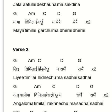
Jalai
aafulai
dekhauna
ma sakdina
G
Am
C
D
G
माया
तिमिलाई
गर्छु
म धेरै
धेरै
x2
Maya
timilai
garchu
ma dherai
dherai
Verse 2
G
Am
C
D
G
लिइ
तिमिलाई
हिँड्नेछु
म सधैँ
सधैँ
x2
Liyee
timilai
hidnechu
ma sadhai
sadhai
G
Am
C
D
G
अङ्गालोमा
तिमिलाई
राख्ने छु म
सधैँ
सधैँ
x2
Angaloma
timilai
rakhnechu ma
sadhai
sadhai