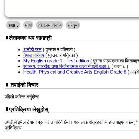
कक्षा ३
भाषा
विद्यालय किताब
संस्कृत
लेखकका थप सामाग्री
अनौठो फल
( पुस्तक र पत्रिका )
नेपाल परिचय
( पुस्तक र पत्रिका )
My English grade 1 – first edition
( पुराना पाठ्यक्रमका किताबहर
स्वास्थ्य, शाररीक तथा सिर्जनात्मक कला नेपाली कक्षा ८
( कक्षा ८ )
Health, Physical and Creative Arts English Grade 8
( अङ्ग
तपाईको बिचार
पहिलो कमेन्ट गर्नुहोस्!
प्रतिक्रिया लेख्नुहोस्
तपाईंको इमेल ठेगाना प्रकाशित गरिने छैन। आवश्यक क्षेत्रहरू चिन्ह लगाइएका छन् *
प्रतिक्रिया