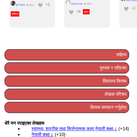
गोपला प्रसाद
+3
Lalita Doshi
294
|
भूपी शेरचन
294
|
+1
+6
कथा
कविता
सहित्य
पुस्तक र पत्रिका
विद्यालय किताब
लेखक परिचय
किताब सम्पादन गर्नुहोस्
धेरै मन पराइएका लेखहरू
स्वास्थ्य, शाररीक तथा सिर्जनात्मक कला नेपाली कक्षा ८
+14
नेपाली कक्षा ८
+10