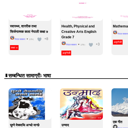
स्वास्थ्य, शाररीक तथा
Health, Physical and
Mathemat
सिर्जनात्मक कला नेपाली कक्षा ७
Creative Arts English
नेपाल सरकार
Grade 7
+8
नेपाल सरकार
179
|
अङ्गेजी
+3
नेपाल सरकार
179
|
कक्षा ७
अङ्गेजी
सम्बन्धित सामाग्रीः भाषा
एक गीत
घुम्ने मेचमाथि अन्धो मान्छे
उन्माद