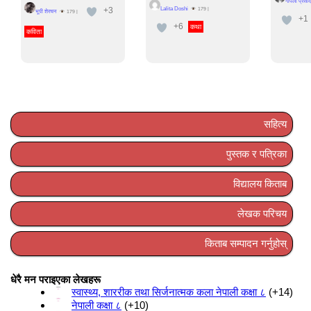
गोपला प्रसाद
+3
Lalita Doshi
179
|
भूपी शेरचन
179
|
+1
+6
कथा
कविता
सहित्य
पुस्तक र पत्रिका
विद्यालय किताब
लेखक परिचय
किताब सम्पादन गर्नुहोस्
धेरै मन पराइएका लेखहरू
स्वास्थ्य, शाररीक तथा सिर्जनात्मक कला नेपाली कक्षा ८
+14
नेपाली कक्षा ८
+10