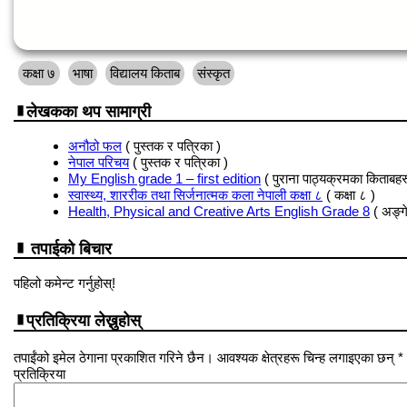
कक्षा ७
भाषा
विद्यालय किताब
संस्कृत
लेखकका थप सामाग्री
अनौठो फल
( पुस्तक र पत्रिका )
नेपाल परिचय
( पुस्तक र पत्रिका )
My English grade 1 – first edition
( पुराना पाठ्यक्रमका किताबहर
स्वास्थ्य, शाररीक तथा सिर्जनात्मक कला नेपाली कक्षा ८
( कक्षा ८ )
Health, Physical and Creative Arts English Grade 8
( अङ्ग
तपाईको बिचार
पहिलो कमेन्ट गर्नुहोस्!
प्रतिक्रिया लेख्नुहोस्
तपाईंको इमेल ठेगाना प्रकाशित गरिने छैन। आवश्यक क्षेत्रहरू चिन्ह लगाइएका छन् *
प्रतिक्रिया