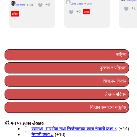
गोपला प्रसाद
+3
Lalita Doshi
184
|
भूपी शेरचन
184
|
+1
+6
कथा
कविता
सहित्य
पुस्तक र पत्रिका
विद्यालय किताब
लेखक परिचय
किताब सम्पादन गर्नुहोस्
धेरै मन पराइएका लेखहरू
स्वास्थ्य, शाररीक तथा सिर्जनात्मक कला नेपाली कक्षा ८
+14
नेपाली कक्षा ८
+10