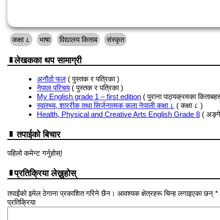
कक्षा ८
भाषा
विद्यालय किताब
संस्कृत
लेखकका थप सामाग्री
अनौठो फल
( पुस्तक र पत्रिका )
नेपाल परिचय
( पुस्तक र पत्रिका )
My English grade 1 – first edition
( पुराना पाठ्यक्रमका किताबहर
स्वास्थ्य, शाररीक तथा सिर्जनात्मक कला नेपाली कक्षा ८
( कक्षा ८ )
Health, Physical and Creative Arts English Grade 8
( अङ्ग
तपाईको बिचार
पहिलो कमेन्ट गर्नुहोस्!
प्रतिक्रिया लेख्नुहोस्
तपाईंको इमेल ठेगाना प्रकाशित गरिने छैन। आवश्यक क्षेत्रहरू चिन्ह लगाइएका छन् *
प्रतिक्रिया