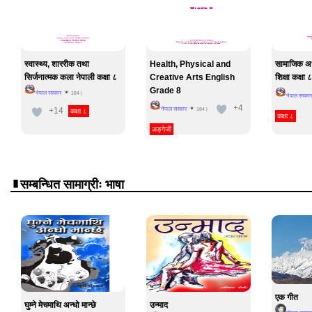
स्वास्थ्य, शाररीक तथा
Health, Physical and
सामाजिक अध
सिर्जनात्मक कला नेपाली कक्षा ८
Creative Arts English
शिक्षा कक्षा ८
Grade 8
नेपाल सरकार
184
|
नेपाल सरकार
+4
+14
नेपाल सरकार
184
|
कक्षा ८
कक्षा ८
अङ्गेजी
सम्बन्धित सामाग्रीः भाषा
एक गीत
घुम्ने मेचमाथि अन्धो मान्छे
उन्माद