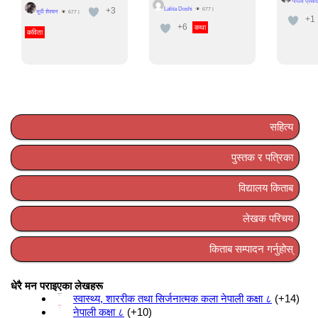
गोपला प्रसाद
+3
Lalita Doshi
677
|
भूपी शेरचन
677
|
+1
+6
कथा
कविता
सहित्य
पुस्तक र पत्रिका
विद्यालय किताब
लेखक परिचय
किताब सम्पादन गर्नुहोस्
धेरै मन पराइएका लेखहरू
स्वास्थ्य, शाररीक तथा सिर्जनात्मक कला नेपाली कक्षा ८
+14
नेपाली कक्षा ८
+10