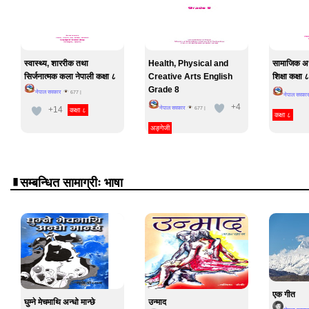
स्वास्थ्य, शाररीक तथा
Health, Physical and
सामाजिक अध
सिर्जनात्मक कला नेपाली कक्षा ८
Creative Arts English
शिक्षा कक्षा ८
Grade 8
नेपाल सरकार
677
|
नेपाल सरकार
+4
+14
नेपाल सरकार
677
|
कक्षा ८
कक्षा ८
अङ्गेजी
सम्बन्धित सामाग्रीः भाषा
एक गीत
घुम्ने मेचमाथि अन्धो मान्छे
उन्माद