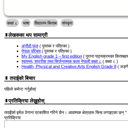
कक्षा ८
भाषा
विद्यालय किताब
संस्कृत
लेखकका थप सामाग्री
अनौठो फल
( पुस्तक र पत्रिका )
नेपाल परिचय
( पुस्तक र पत्रिका )
My English grade 1 – first edition
( पुराना पाठ्यक्रमका किताबहर
स्वास्थ्य, शाररीक तथा सिर्जनात्मक कला नेपाली कक्षा ८
( कक्षा ८ )
Health, Physical and Creative Arts English Grade 8
( अङ्ग
तपाईको बिचार
पहिलो कमेन्ट गर्नुहोस्!
प्रतिक्रिया लेख्नुहोस्
तपाईंको इमेल ठेगाना प्रकाशित गरिने छैन। आवश्यक क्षेत्रहरू चिन्ह लगाइएका छन् *
प्रतिक्रिया