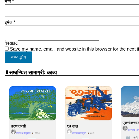
नाम
*
इमेल
*
वेबसाइट
Save my name, email, and website in this browser for the next 
सम्बन्धित सामाग्रीः काब्य
प्रश्नोत्तरमा
तरुण तपसी
९७ साल
भानुभक्त आचा
लेखनाथ पौड्याल
आनन्द देव भट्ट
615
|
615
|
+5