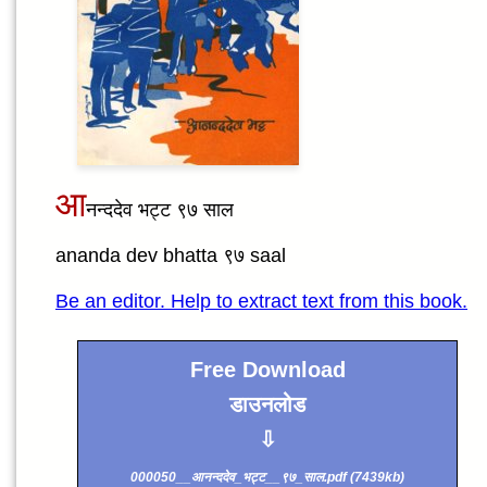
आ
नन्ददेव भट्ट ९७ साल
ananda dev bhatta ९७ saal
Be an editor. Help to extract text from this book.
Free Download
डाउनलोड
⇩
000050__आनन्ददेव_भट्ट__९७_साल.pdf (7439kb)