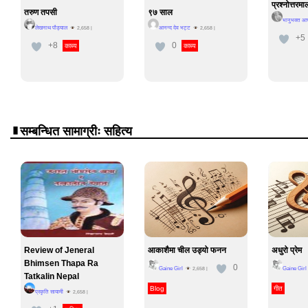
प्रश्नोत्तरमा
तरुण तपसी
९७ साल
भानुभक्त आचा
लेखनाथ पौड्याल
आनन्द देव भट्ट
2,658
|
2,658
|
+5
+8
0
काब्य
काब्य
सम्बन्धित सामाग्रीः सहित्य
Review of Jeneral
आकाशैमा चील उड्यो फनन
अधुरो प्रेम
Bhimsen Thapa Ra
0
Gaine Girl
Gaine Girl
2,658
|
Tatkalin Nepal
Blog
गीत
प्रकृति सायामी
2,658
|