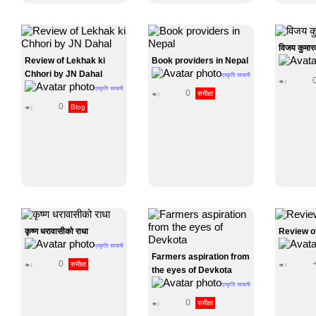
विजय कुमार
Review of Lekhak ki
Book providers in Nepal
Chhori by JN Dahal
प्रकृति सायामी
👁 |
प्रकृति सायामी
0
समीक्षा
👁 |
0
Blog
👁 |
कृष्ण धरावासीको राधा
Review o
प्रकृति सायामी
Farmers aspiration from
0
समीक्षा
👁 |
👁 |
the eyes of Devkota
प्रकृति सायामी
0
समीक्षा
👁 |