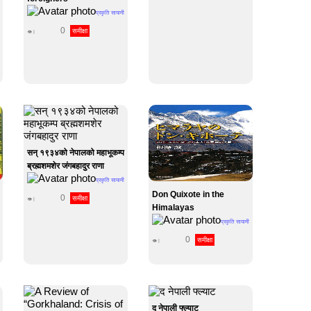
प्रकृति सायामी
0
समीक्षा
👁 |
सन् १९३४को नेपालको महाभूकम्प
ब्रह्मशमशेर जंगबहादुर राणा
प्रकृति सायामी
Don Quixote in the
0
समीक्षा
👁 |
Himalayas
प्रकृति सायामी
0
समीक्षा
👁 |
द नेपाली फ्ल्याट