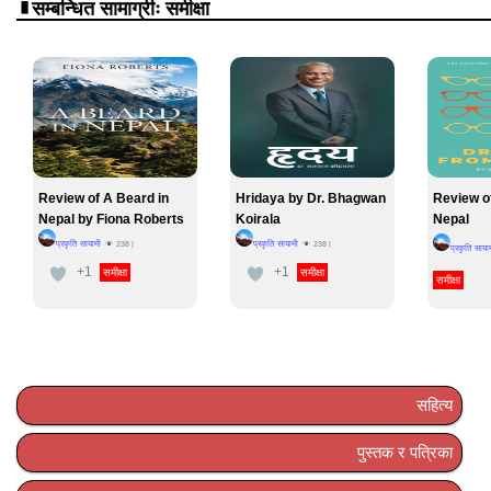
सम्बन्धित सामाग्रीः समीक्षा
Review of A Beard in
Hridaya by Dr. Bhagwan
Review o
Nepal by Fiona Roberts
Koirala
Nepal
प्रकृति सायामी
प्रकृति सायामी
238
|
238
|
प्रकृति साया
+1
+1
समीक्षा
समीक्षा
समीक्षा
सहित्य
पुस्तक र पत्रिका