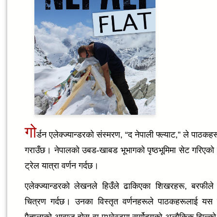
गो
र्डन एलेक्ज्यान्डरको संस्मरण, “द नेपाली फ्ल्याट,” ले पाठ
गराउँछ। नेपालको उबड-खाबड भूभागको पृष्ठभूमिमा सेट गरिएको य
ट्रेल यात्रा वर्णन गर्दछ।
एलेक्ज्यान्डरको लेखनले हिउँले ढाकिएका शिखरहरू, बरफीले ग
चित्रण गर्दछ। उनका विस्तृत वर्णनहरूले पाठकहरूलाई यस म
पैतालाको आवाज होस् वा एभरेस्टमा सूर्योदयको अलौकिक झिल्को,