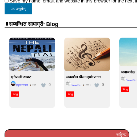
Save my name, email, and website in this browser for the next 
सम्बन्धित सामाग्रीः Blog
आवाज देऊ
द नेपाली फ्ल्याट
आकाशैमा चील उड्यो फनन
Gaine Girl
0
0
प्रकृति सायामी
Gaine Girl
200
|
200
|
Blog
Blog
Blog
सहित्य