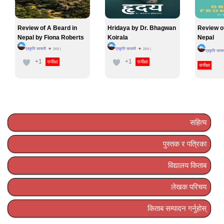
Review of A Beard in
Hridaya by Dr. Bhagwan
Review o
Nepal by Fiona Roberts
Koirala
Nepal
प्रकृति सायामी
प्रकृति सायामी
269
|
269
|
प्रकृति साया
+1
+1
समीक्षा
समीक्षा
समीक्षा
सहित्य
पुस्तक र पत्रिका
विद्यालय किताब
लेखक परिचय
किताब सम्पादन गर्नुहोस्