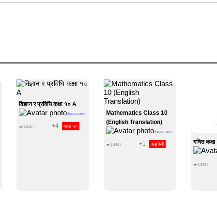
विज्ञान र प्रविघि कक्षा १० A
Mathematics Class 10
नेपाल सरकार
(English Translation)
+4
कक्षा १०
👁
1,942
|
नेपाल सरकार
गणित कक्षा
+1
अङ्गेजी
👁
1,942
|
👁
1,942
|