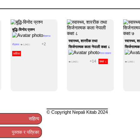
बुद्धि-विनोद प्रश्न
लेखनाथ
स्वास्थ्य, शाररीक तथा
स्वास्थ्य, 
+2
पौड्याल
👁
1,942
|
सिर्जनात्मक कला नेपाली कक्षा ८
सिर्जनात्मक
कविता
नेपाल सरकार
+14
कक्षा ८
👁
1,942
|
👁
1,942
|
© Copyright Nepali Kitab 2024
सहित्य
पुस्तक र पत्रिका