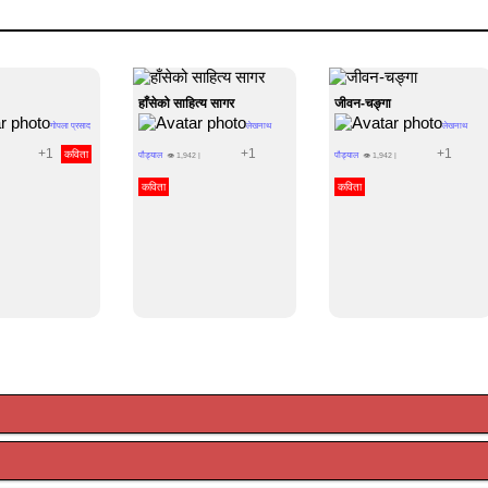
हाँसेको साहित्य सागर
जीवन-चङ्गा
गोपला प्रसाद
लेखनाथ
लेखनाथ
+1
+1
+1
कविता
पौड्याल
पौड्याल
👁
1,942
|
👁
1,942
|
कविता
कविता