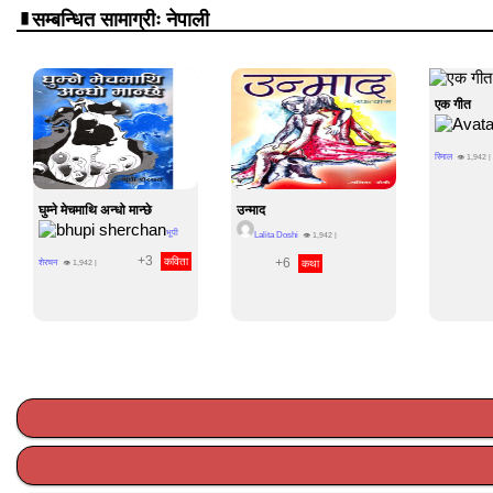
सम्बन्धित सामाग्रीः नेपाली
एक गीत
रिमाल
👁
1,942
|
घुम्ने मेचमाथि अन्धो मान्छे
उन्माद
भूपी
Lalita Doshi
👁
1,942
|
+3
कविता
+6
शेरचन
कथा
👁
1,942
|