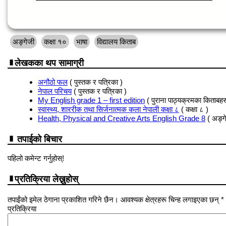
अङ्गेजी
कक्षा १०
भाषा
विद्यालय किताब
लेखकका थप सामाग्री
अनौठो फल
( पुस्तक र पत्रिका )
नेपाल परिचय
( पुस्तक र पत्रिका )
My English grade 1 – first edition
( पुराना पाठ्यक्रमका किताबहर
स्वास्थ्य, शाररीक तथा सिर्जनात्मक कला नेपाली कक्षा ८
( कक्षा ८ )
Health, Physical and Creative Arts English Grade 8
( अङ्ग
तपाईको बिचार
पहिलो कमेन्ट गर्नुहोस्!
प्रतिक्रिया लेख्नुहोस्
तपाईंको इमेल ठेगाना प्रकाशित गरिने छैन। आवश्यक क्षेत्रहरू चिन्ह लगाइएका छन् *
प्रतिक्रिया