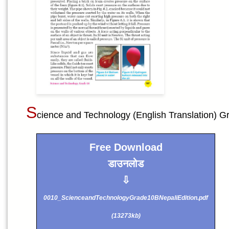
S
cience and Technology (English Translation) G
Free Download
डाउनलोड
⇩
0010_ScienceandTechnologyGrade10BNepaliEdition.pdf
(13273kb)