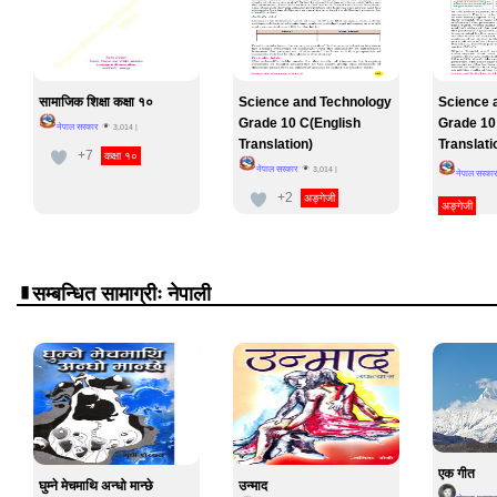
सामाजिक शिक्षा कक्षा १०
Science and Technology
Science 
Grade 10 C(English
Grade 10
नेपाल सरकार
3,014
|
Translation)
Translati
+7
कक्षा १०
नेपाल सरकार
3,014
|
नेपाल सरकार
+2
अङ्गेजी
अङ्गेजी
सम्बन्धित सामाग्रीः नेपाली
एक गीत
घुम्ने मेचमाथि अन्धो मान्छे
उन्माद