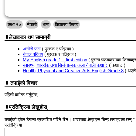
कक्षा १०
नेपाली
भाषा
विद्यालय किताब
लेखकका थप सामाग्री
अनौठो फल
( पुस्तक र पत्रिका )
नेपाल परिचय
( पुस्तक र पत्रिका )
My English grade 1 – first edition
( पुराना पाठ्यक्रमका किताबहर
स्वास्थ्य, शाररीक तथा सिर्जनात्मक कला नेपाली कक्षा ८
( कक्षा ८ )
Health, Physical and Creative Arts English Grade 8
( अङ्ग
तपाईको बिचार
पहिलो कमेन्ट गर्नुहोस्!
प्रतिक्रिया लेख्नुहोस्
तपाईंको इमेल ठेगाना प्रकाशित गरिने छैन। आवश्यक क्षेत्रहरू चिन्ह लगाइएका छन् *
प्रतिक्रिया