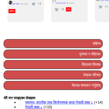
गोपला प्रसाद
+3
Lalita Doshi
3,014
|
भूपी शेरचन
3,014
|
+1
+6
कथा
कविता
सहित्य
पुस्तक र पत्रिका
विद्यालय किताब
लेखक परिचय
किताब सम्पादन गर्नुहोस्
धेरै मन पराइएका लेखहरू
स्वास्थ्य, शाररीक तथा सिर्जनात्मक कला नेपाली कक्षा ८
+14
नेपाली कक्षा ८
+10