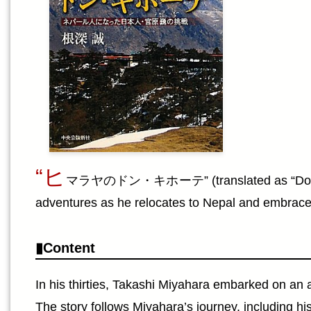
“ヒ
マラヤのドン・キホーテ” (translated as “Don Quixote 
adventures as he relocates to Nepal and embraces
Content
In his thirties, Takashi Miyahara embarked on an 
The story follows Miyahara’s journey, including hi