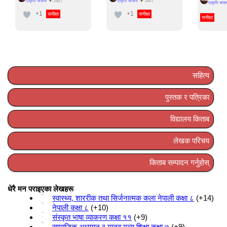
प्रकृति सायामी
प्रकृति सायामी
230
|
230
|
प्रकृति साया
+1
+1
समीक्षा
समीक्षा
समीक्षा
सहित्य
पुस्तक र पत्रिका
विद्यालय किताब
लेखक परिचय
किताब सम्पादन गर्नुहोस्
धेरै मन पराइएका लेखहरू
स्वास्थ्य, शाररीक तथा सिर्जनात्मक कला नेपाली कक्षा ८
+14
नेपाली कक्षा ८
+10
संस्कृत भाषा व्याकरण कक्षा ११
+9
सामाजिक अध्ययन र मानव मूल्य शिक्षा कक्षा ७
+9