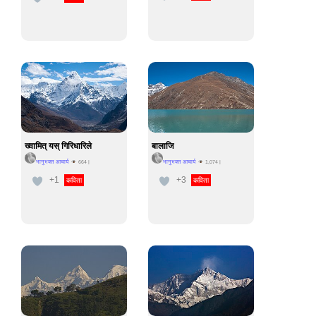
ख्वामित् यस् गिरिधारिले
बालाजि
भानुभक्त आचार्य
भानुभक्त आचार्य
664
|
1,074
|
+1
+3
कविता
कविता