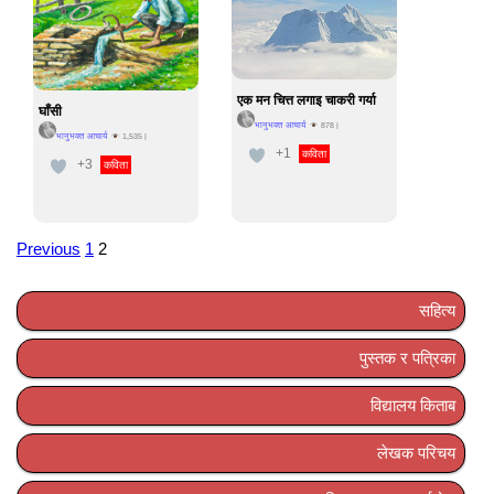
एक मन चित्त लगाइ चाकरी गर्या
घाँसी
भानुभक्त आचार्य
878
|
भानुभक्त आचार्य
1,535
|
+1
कविता
+3
कविता
Previous
1
2
Posts
pagination
सहित्य
पुस्तक र पत्रिका
विद्यालय किताब
लेखक परिचय