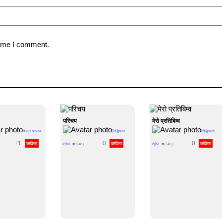
time I comment.
परिचय
मेरो प्रतिबिम्व
गोपला प्रसाद
सिद्धिचरण
सिद्धिचरण
+1
0
0
कविता
कविता
कविता
श्रेष्ठ
श्रेष्ठ
👁
548
|
👁
548
|