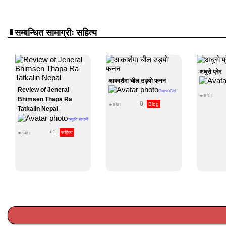
सम्बन्धित सामाग्रीः सहित्य
अधुरो प्रेम
आकाशैमा चील उड्यो फनन
Review of Jeneral
Gaine Girl
👁
548
|
Bhimsen Thapa Ra
0
Blog
👁
548
|
Tatkalin Nepal
प्रकृति सायामी
+1
सहित्य
👁
548
|