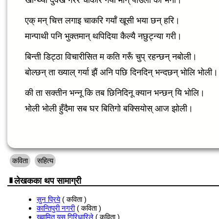
खान्थ्याँ दुक्ख गरेर चाकरि गर्याँ मान् पाउँला की भनी।
एक् मन् चित्त लगाइ चाकरि गर्याँ खूसी भया छन् हरि।
मान्पाथी पनि भुक्तमान् थपिदिया कैल्यै नछुट्न्या गरी।
बिन्ती डिट्ठा विचारीसित म कति गरूँ चुप् रहन्छन् नबोली।
बोल्छन् ता ख्याल् गर्या झैं अनि पछि दिनदिन् भन्दछन् भोलि भोली।
की ता सक्तीन भन्नू कि तब छिनिदिनू क्यान भन्छन् यि भोलि।
भोली भोली हुँदैमा सब घर बितिगो बक्सियोस् आज झोली।
कविता
सहित्य
लेखकका थप सामाग्री
सुन प्रिये
( कविता )
कान्तिपुरी नगरी
( कविता )
ख्वामित् यस् गिरिधारिले
( कविता )