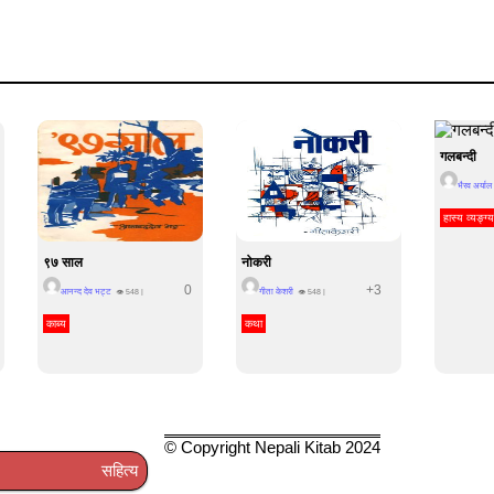
गलबन्दी
भैरव अर्याल
हास्य व्यङ्ग्य
९७ साल
नोकरी
0
+3
आनन्द देव भट्ट
गीता केशरी
👁
548
|
👁
548
|
काब्य
कथा
© Copyright Nepali Kitab 2024
सहित्य