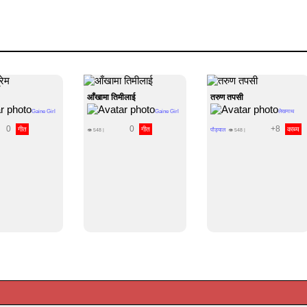
आँखामा तिमीलाई
तरुण तपसी
Gaine Girl
Gaine Girl
लेखनाथ
0
0
+8
गीत
गीत
काब्य
पौड्याल
👁
548
|
👁
548
|