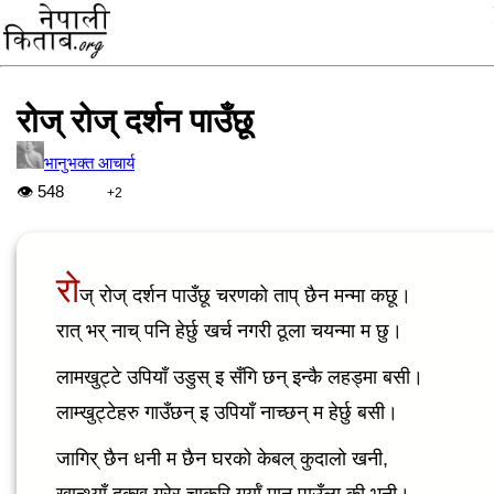
रोज् रोज् दर्शन पाउँछू
भानुभक्त आचार्य
👁
548
+2
रो
ज् रोज् दर्शन पाउँछू चरणको ताप् छैन मन्मा कछू।
रात् भर् नाच् पनि हेर्छु खर्च नगरी ठूला चयन्मा म छु।
लामखुट्टे उपियाँ उडुस् इ सँगि छन् इन्कै लहड्मा बसी।
लाम्खुट्टेहरु गाउँछन् इ उपियाँ नाच्छन् म हेर्छु बसी।
जागिर् छैन धनी म छैन घरको केबल् कुदालो खनी,