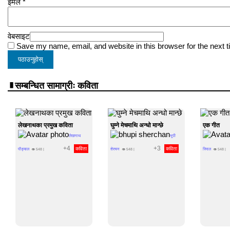
इमेल
*
वेबसाइट
Save my name, email, and website in this browser for the next 
सम्बन्धित सामाग्रीः कविता
लेखनाथका प्रमुख कविता
घुम्ने मेचमाथि अन्धो मान्छे
एक गीत
लेखनाथ
भूपी
+4
+3
कविता
कविता
पौड्याल
शेरचन
रिमाल
👁
548
|
👁
548
|
👁
548
|