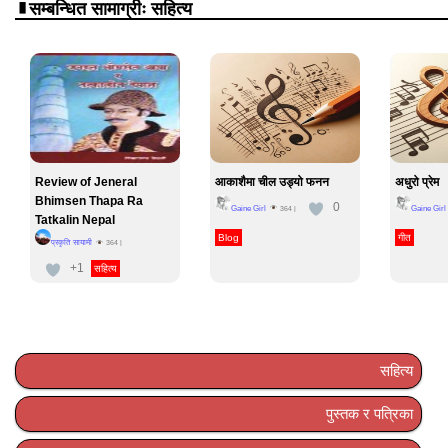
सम्बन्धित सामाग्रीः सहित्य
Review of Jeneral
आकाशैमा चील उड्यो फनन
अधुरो प्रेम
Bhimsen Thapa Ra
0
Gaine Girl
Gaine Girl
364
|
Tatkalin Nepal
Blog
गीत
प्रकृति सायामी
364
|
+1
सहित्य
सहित्य
पुस्तक र पत्रिका