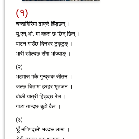
(१)
चन्दागिरिमा ढाक्रे हिंड्छन् ।
यू.एन्.ओ. मा वहस छ छिन् छिन् ।
पाटन गाउँछ दिनभर टुङ्टुङ् ।
भारी खोल्दछ सँगा भांज्याङ् ।
(२)
भटमास मकै गुन्द्रुक सीतन ।
जल्छ चितामा हरहर भृतजन ।
बोकी यात्री हिंड्दछ रेल ।
गाडा तान्दछ बूढो वैल ।
(३)
‘हुँ मणिपद्ध्मे‘ भज्दछ लामा ।