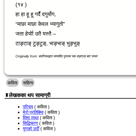
(१४ )
हा हा हू हू गर्दै दगुर्योग,
“माछा माछा केवल भ्यागुतो”
जता हेर्योा उतै यस्तै –
टाङ्टाङ् टुङ्टुङ्, भाङ्भाङ् भुङ्भुङ्
Originally from: बदरीनाथद्वारा सम्पादित पुस्तक पद्य-सङ्ग्रह बाट सभार
कविता
सहित्य
लेखकका थप सामाग्री
परिचय
( कविता )
मेरो प्रतिबिम्व
( कविता )
विश्व व्यथा
( कविता )
सिद्धिचरण
( कविता )
युगको उर्दी
( कविता )