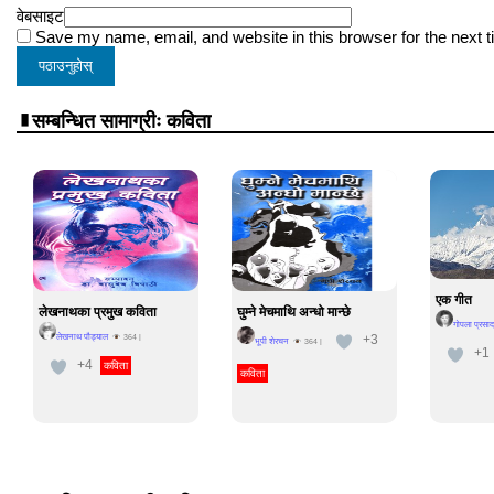
वेबसाइट
Save my name, email, and website in this browser for the next 
सम्बन्धित सामाग्रीः कविता
एक गीत
लेखनाथका प्रमुख कविता
घुम्ने मेचमाथि अन्धो मान्छे
गोपला प्रसाद
+3
लेखनाथ पौड्याल
364
|
भूपी शेरचन
364
|
+1
+4
कविता
कविता