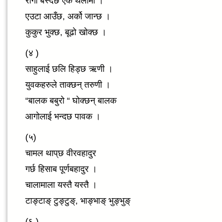
रोगी बस्दछ एक थलामा ।
एउटा आउँछ, अर्को जान्छ ।
कुकुर भुक्छ, बूढो खोक्छ ।
(४ )
साहुलाई छलि हिड्छ ऋणी ।
युवकहरुले ताक्छन् तरुणी ।
“बालक बबुरो “ घोक्छन् बालक
आगोलाई भन्दछ पावक ।
(५)
चामल थाप्‌छ वीरवहादुर
गर्छ हिसाब पूर्णबहादुर ।
चालामाला यस्तै यस्तै ।
टाङ्टाङ् टुङ्टुङ्, भाङ्भाङ् भुङ्भुङ्
(६ )