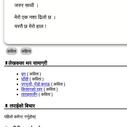
जरुर साथी ।
मेरो एक नशा ढिलो छ ।
यस्तै छ मेरो हाल !
कविता
सहित्य
लेखकका थप सामाग्री
बन
( कविता )
घाँसी
( कविता )
प्रभुजी, भेंडो बनाऊ
( कविता )
किसानको रहर
( कविता )
ताराहरूसँग
( कविता )
तपाईको बिचार
पहिलो कमेन्ट गर्नुहोस्!