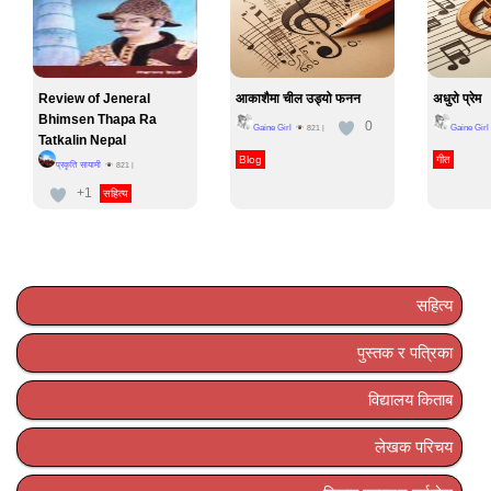
Review of Jeneral
आकाशैमा चील उड्यो फनन
अधुरो प्रेम
Bhimsen Thapa Ra
0
Gaine Girl
Gaine Girl
821
|
Tatkalin Nepal
Blog
गीत
प्रकृति सायामी
821
|
+1
सहित्य
सहित्य
पुस्तक र पत्रिका
विद्यालय किताब
लेखक परिचय