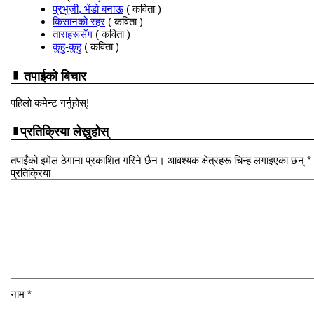
प्रभुजी, भेंडो बनाऊ
( कविता )
किसानको रहर
( कविता )
ताराहरूसँग
( कविता )
कुहु-कुहु
( कविता )
तपाईको बिचार
पहिलो कमेन्ट गर्नुहोस्!
प्रतिक्रिया लेख्नुहोस्
तपाईंको इमेल ठेगाना प्रकाशित गरिने छैन। आवश्यक क्षेत्रहरू चिन्ह लगाइएका छन् *
प्रतिक्रिया
नाम
*