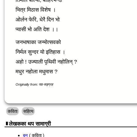
तिमीले बोल्यौ, बाहिरभन्दा
भित्र मिठास विशेष ।
ओर्लन फेरि, धेरै दिन भो
प्यासी भो अति देश ।।
जनभाषाका जन्मोत्सवको
निर्मल सुन्दर यो इतिहास ।
अहो ! उज्याली पृथिवी नहोलिन् ?
मधुर नहोला मधुमास ?
Originally from: पद्य-सङ्ग्रह
कविता
सहित्य
लेखकका थप सामाग्री
बन
( कविता )