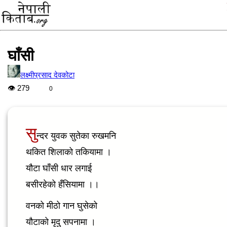
घाँसी
लक्ष्मीप्रसाद देवकोटा
👁
279
0
सु
न्दर युवक सुतेका रुखमनि
थकित शिलाको तकियामा ।
यौटा घाँसी धार लगाई
बसीरहेको हँसियामा ।।
वनको मीठो गान घुसेको
यौटाको मृदु सपनामा ।