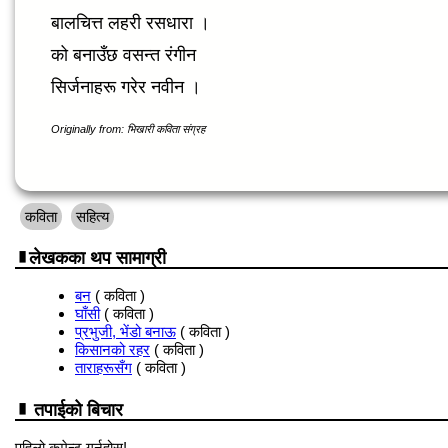
बालचित्त लहरी रसधारा ।
को बनाउँछ वसन्त रंगीन
सिर्जनाहरू गरेर नवीन ।
Originally from: भिखारी कविता संग्रह
कविता
सहित्य
लेखकका थप सामाग्री
बन
( कविता )
घाँसी
( कविता )
प्रभुजी, भेंडो बनाऊ
( कविता )
किसानको रहर
( कविता )
ताराहरूसँग
( कविता )
तपाईको बिचार
पहिलो कमेन्ट गर्नुहोस्!