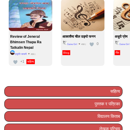
Review of Jeneral
आकाशैमा चील उड्यो फनन
अधुरो प्रेम
Bhimsen Thapa Ra
0
Gaine Girl
Gaine Girl
490
|
Tatkalin Nepal
Blog
गीत
प्रकृति सायामी
490
|
+1
सहित्य
सहित्य
पुस्तक र पत्रिका
विद्यालय किताब
लेखक परिचय