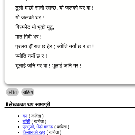
ठूलो माछो सानो खान्छ, यो जलको घर बा !
यो जलको घर !
बिस्फोट भो भूको मुटु,
मात गिदी भर !
प्रलय झैँ रात छ हेर ; ज्योति नयाँ छ र बा !
ज्योति नयाँ छ र !
भूलाई जनि गर बा ! भूलाई जनि गर !
कविता
सहित्य
लेखकका थप सामाग्री
बन
( कविता )
घाँसी
( कविता )
प्रभुजी, भेंडो बनाऊ
( कविता )
किसानको रहर
( कविता )