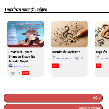
सम्बन्धित सामाग्रीः सहित्य
Review of Jeneral
आकाशैमा चील उड्यो फनन
अधुरो प्रेम
Bhimsen Thapa Ra
0
Gaine Girl
Gaine Girl
731
|
Tatkalin Nepal
Blog
गीत
प्रकृति सायामी
731
|
+1
सहित्य
सहित्य
पुस्तक र पत्रिका