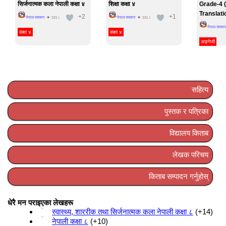
सिर्जनात्मक कला नेपाली कक्षा ४
शिक्षा कक्षा ४
Grade-4 
Translati
+2
+1
नेपाल सरकार
नेपाल सरकार
331
|
331
|
नेपाल सरकार
कक्षा ४
कक्षा ४
अङ्गेजी
सहित्य
पुस्तक र पत्रिका
विद्यालय किताब
लेखक परिचय
किताब सम्पादन गर्नुहोस्
धेरै मन पराइएका लेखहरू
स्वास्थ्य, शाररीक तथा सिर्जनात्मक कला नेपाली कक्षा ८
+14
नेपाली कक्षा ८
+10