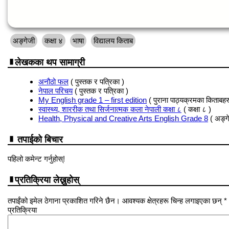
अङ्गेजी
कक्षा ४
भाषा
विद्यालय किताब
लेखकका थप सामाग्री
अनौठो फल
( पुस्तक र पत्रिका )
नेपाल परिचय
( पुस्तक र पत्रिका )
My English grade 1 – first edition
( पुराना पाठ्यक्रमका किताबहर
स्वास्थ्य, शाररीक तथा सिर्जनात्मक कला नेपाली कक्षा ८
( कक्षा ८ )
Health, Physical and Creative Arts English Grade 8
( अङ्ग
तपाईको बिचार
पहिलो कमेन्ट गर्नुहोस्!
प्रतिक्रिया लेख्नुहोस्
तपाईंको इमेल ठेगाना प्रकाशित गरिने छैन। आवश्यक क्षेत्रहरू चिन्ह लगाइएका छन् *
प्रतिक्रिया