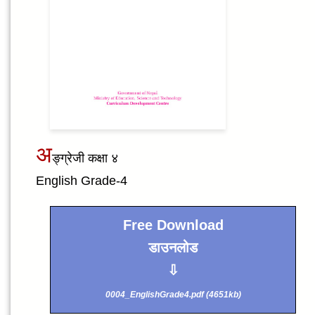
अ
ङ्ग्रेजी कक्षा ४
English Grade-4
Free Download
डाउनलोड
⇩
0004_EnglishGrade4.pdf (4651kb)