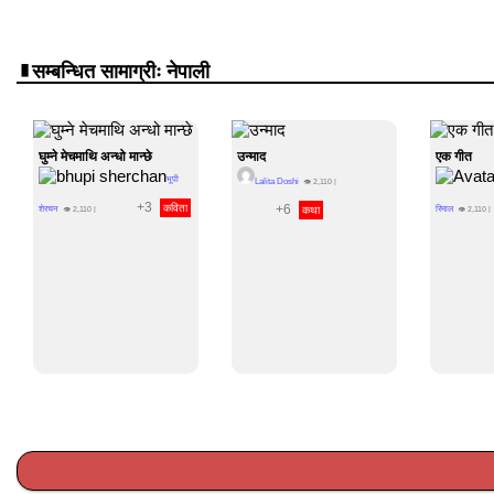
सम्बन्धित सामाग्रीः नेपाली
घुम्ने मेचमाथि अन्धो मान्छे
उन्माद
एक गीत
भूपी
Lalita Doshi
👁
2,110
|
+3
कविता
+6
शेरचन
कथा
रिमाल
👁
2,110
|
👁
2,110
|