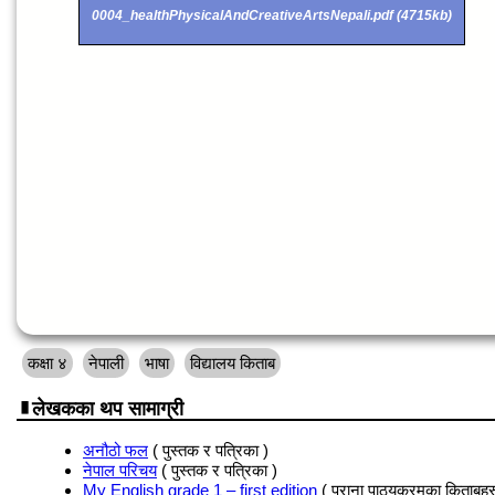
0004_healthPhysicalAndCreativeArtsNepali.pdf (4715kb)
कक्षा ४
नेपाली
भाषा
विद्यालय किताब
लेखकका थप सामाग्री
अनौठो फल
( पुस्तक र पत्रिका )
नेपाल परिचय
( पुस्तक र पत्रिका )
My English grade 1 – first edition
( पुराना पाठ्यक्रमका किताबहर