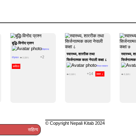
बुद्धि-विनोद प्रश्न
लेखनाथ
स्वास्थ्य, शाररीक तथा
स्वास्थ्य, 
+2
पौड्याल
👁
2,110
|
सिर्जनात्मक कला नेपाली कक्षा ८
सिर्जनात्मक
कविता
नेपाल सरकार
+14
कक्षा ८
👁
2,110
|
👁
2,110
|
© Copyright Nepali Kitab 2024
सहित्य