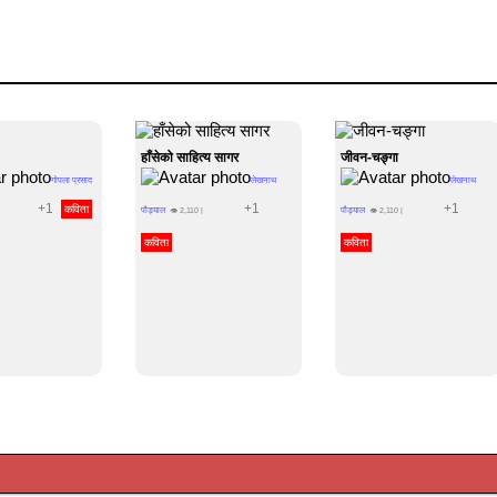
हाँसेको साहित्य सागर
जीवन-चङ्गा
गोपला प्रसाद
लेखनाथ
लेखनाथ
+1
+1
+1
कविता
पौड्याल
पौड्याल
👁
2,110
|
👁
2,110
|
कविता
कविता