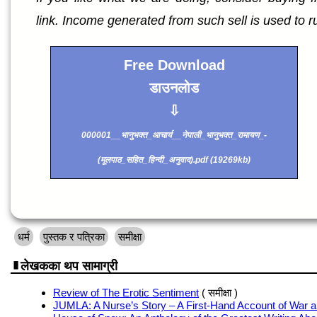
link. Income generated from such sell is used to r
Free Download
डाउनलोड
⇩
000001__भानुभक्त_आचार्य__नेपाली_भानुभक्त_रामायण_-
(मूलपाठ_सहित_हिन्दी_अनुवाद).pdf (19269kb)
धर्म
पुस्तक र पत्रिका
समीक्षा
लेखकका थप सामाग्री
Review of The Erotic Sentiment
( समीक्षा )
JUMLA: A Nurse’s Story – A First-Hand Account of War a