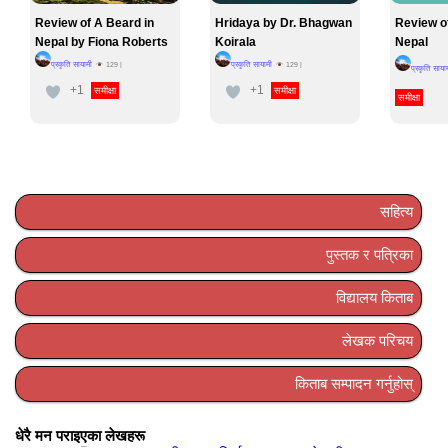
Review of A Beard in
Hridaya by Dr. Bhagwan
Review o
Nepal by Fiona Roberts
Koirala
Nepal
प्रकृति सायामी
प्रकृति सायामी
129
|
129
|
प्रकृति साया
+1
+1
समीक्षा
समीक्षा
समीक्षा
सहित्य
पुस्तक र पत्रिका
विद्यालय किताब
लेखक परिचय
किताब सम्पादन गर्नुहोस्
धेरै मन पराइएका लेखहरू