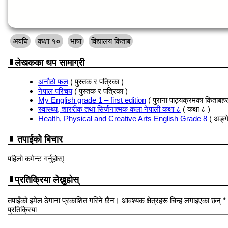
अवघि
कक्षा १०
भाषा
विद्यालय किताब
लेखकका थप सामाग्री
अनौठो फल
( पुस्तक र पत्रिका )
नेपाल परिचय
( पुस्तक र पत्रिका )
My English grade 1 – first edition
( पुराना पाठ्यक्रमका किताबहर
स्वास्थ्य, शाररीक तथा सिर्जनात्मक कला नेपाली कक्षा ८
( कक्षा ८ )
Health, Physical and Creative Arts English Grade 8
( अङ्ग
तपाईको बिचार
पहिलो कमेन्ट गर्नुहोस्!
प्रतिक्रिया लेख्नुहोस्
तपाईंको इमेल ठेगाना प्रकाशित गरिने छैन। आवश्यक क्षेत्रहरू चिन्ह लगाइएका छन् *
प्रतिक्रिया