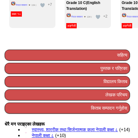
Grade 10 C(English
Grade 10
+7
नेपाल सरकार
134
|
Translation)
Translati
कक्षा १०
+2
नेपाल सरकार
नेपाल सरकार
134
|
अङ्गेजी
अङ्गेजी
सहित्य
पुस्तक र पत्रिका
विद्यालय किताब
लेखक परिचय
किताब सम्पादन गर्नुहोस्
धेरै मन पराइएका लेखहरू
स्वास्थ्य, शाररीक तथा सिर्जनात्मक कला नेपाली कक्षा ८
+14
नेपाली कक्षा ८
+10